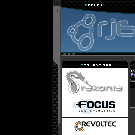
La
Re