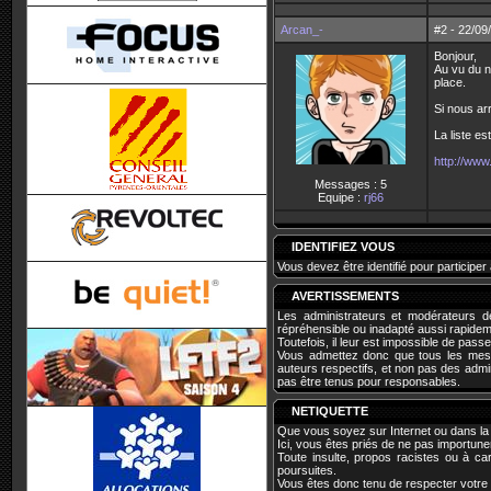
Arcan_-
#2 - 22/09/
Bonjour,
Au vu du no
place.
Si nous arr
La liste es
http://www
Messages : 5
Equipe :
rj66
IDENTIFIEZ VOUS
Vous devez être identifié pour participer
AVERTISSEMENTS
Les administrateurs et modérateurs d
répréhensible ou inadapté aussi rapidem
Toutefois, il leur est impossible de pas
Vous admettez donc que tous les mess
auteurs respectifs, et non pas des adm
pas être tenus pour responsables.
NETIQUETTE
Que vous soyez sur Internet ou dans la 
Ici, vous êtes priés de ne pas importuner
Toute insulte, propos racistes ou à ca
poursuites.
Vous êtes donc tenu de respecter votre 