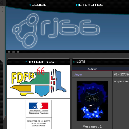
LOTS
Auteur
player
#1 - 22/09
on peut avo
Messages : 1