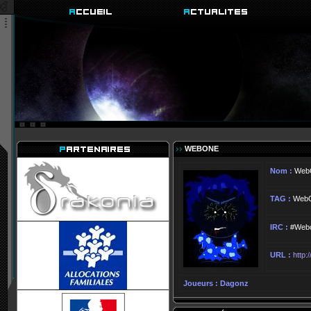
WEBONE
Nom :
Web
TAG :
Web
IRC :
#Web
URL :
http:
Joueurs :
Dagonz