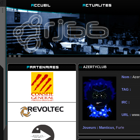
AZERTYCLUB
Nom :
Azer
TAG :
IRC :
URL :
www.
Joueurs :
Manticus
,
Fur!e