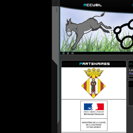
La
Re